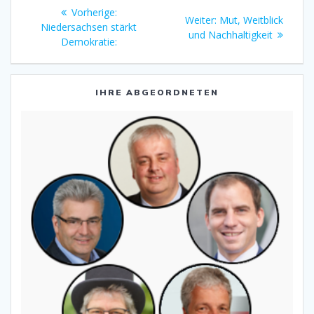
Beitragsnavigation
Vorheriger
Vorherige:
Nächster
Weiter:
Mut, Weitblick
Beitrag:
Niedersachsen stärkt
Beitrag:
und Nachhaltigkeit
Demokratie:
IHRE ABGEORDNETEN