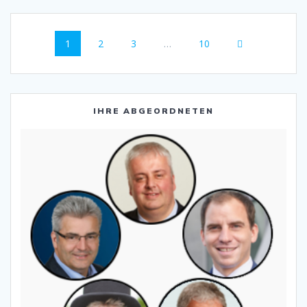
Beitragsnavigation
Seite
Seite
Seite
Seite
1
2
3
…
10
IHRE ABGEORDNETEN