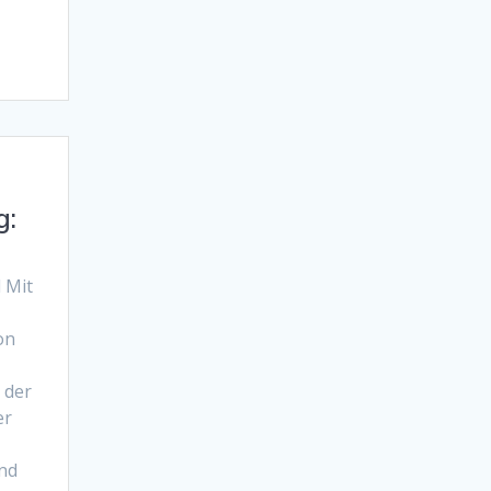
g:
 Mit
on
 der
er
und