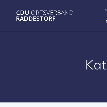
Zum
Inhalt
S
CDU
ORTSVERBAND
springen
RADDESTORF
I
Kat