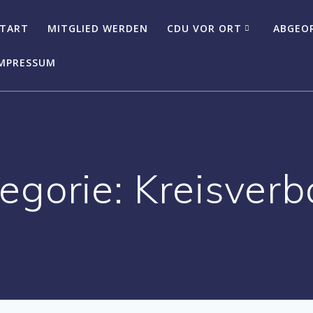
TART
MITGLIED WERDEN
CDU VOR ORT
ABGEO
MPRESSUM
egorie:
Kreisver