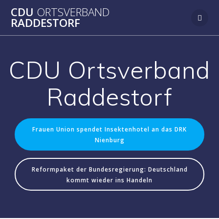
Zum
CDU
ORTSVERBAND
Inhalt
RADDESTORF
springen
CDU Ortsverband
Raddestorf
Frauen Union spendet Insektenhotel an das DRK
Nienburg
Reformpaket der Bundesregierung: Deutschland
kommt wieder ins Handeln