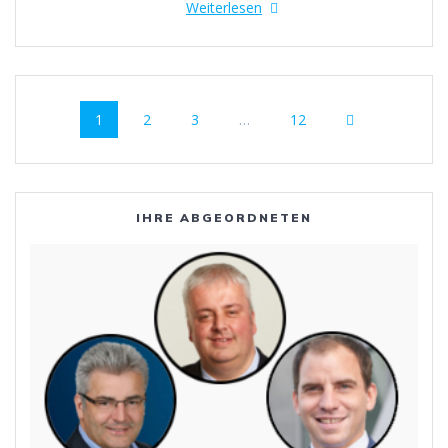
Weiterlesen
Beitragsnavigation
Seite
Seite
Seite
Seite
1
2
3
…
12
IHRE ABGEORDNETEN