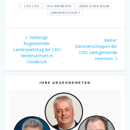
CDU LIVE
CDU-NIENBURG
LÄNDLICHER RAUM
LANDWIRTSCHAFT
Beitragsnavigation
Vorheriger
Vorherige:
Nächst
Weiter:
Beitrag:
Begeisternder
Beitrag
Dämmerschoppen der
Landesparteitag der CDU
CDU Samtgemeinde
Niedersachsen in
Heemsen
Osnabrück
IHRE ABGEORDNETEN