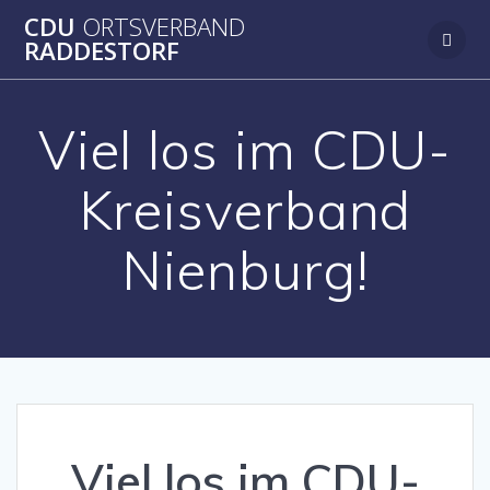
Zum
CDU
ORTSVERBAND
Inhalt
RADDESTORF
springen
Viel los im CDU-
Kreisverband
Nienburg!
Viel los im CDU-