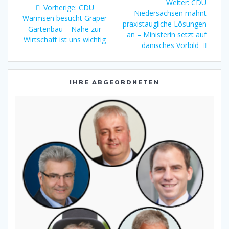
Nächster
Weiter:
CDU
Vorheriger
Vorherige:
CDU
Beitrag:
Niedersachsen mahnt
Beitrag:
Warmsen besucht Gräper
praxistaugliche Lösungen
Gartenbau – Nähe zur
an – Ministerin setzt auf
Wirtschaft ist uns wichtig
dänisches Vorbild
IHRE ABGEORDNETEN