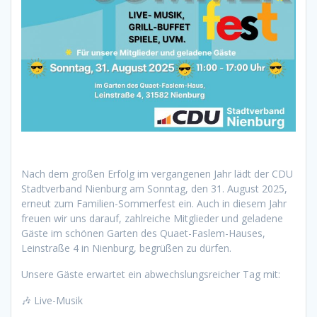
Nach dem großen Erfolg im vergangenen Jahr lädt der CDU
Stadtverband Nienburg am Sonntag, den 31. August 2025,
erneut zum Familien-Sommerfest ein. Auch in diesem Jahr
freuen wir uns darauf, zahlreiche Mitglieder und geladene
Gäste im schönen Garten des Quaet-Faslem-Hauses,
Leinstraße 4 in Nienburg, begrüßen zu dürfen.
Unsere Gäste erwartet ein abwechslungsreicher Tag mit:
🎶 Live-Musik