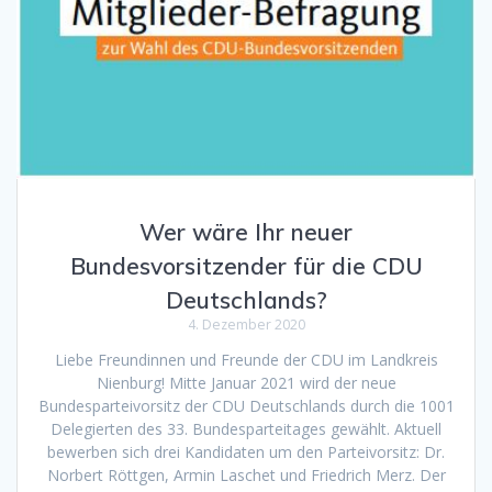
Wer wäre Ihr neuer
Bundesvorsitzender für die CDU
Deutschlands?
4. Dezember 2020
Liebe Freundinnen und Freunde der CDU im Landkreis
Nienburg! Mitte Januar 2021 wird der neue
Bundesparteivorsitz der CDU Deutschlands durch die 1001
Delegierten des 33. Bundesparteitages gewählt. Aktuell
bewerben sich drei Kandidaten um den Parteivorsitz: Dr.
Norbert Röttgen, Armin Laschet und Friedrich Merz. Der