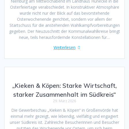
Nienburg am Mittwochabend im Landhaus Hünecke in die
Osterfeiertage verabschiedet. In konstruktiver Atmosphäre
wurde nicht nur der Blick auf das bevorstehende
Osterwochenende gerichtet, sondern vor allem der
Startschuss für die anstehenden Wahlkampfvorbereitungen
gegeben. Der Neuzuschnitt der Kommunalwahlkreise bringt
neue, teils herausfordernde Konstellationen für…
Weiterlesen
„Kieken & Köpen: Starke Wirtschaft,
starker Zusammenhalt im Südkreis“
29. März 2026
Die Gewerbeschau „Kieken & Köpen“ in Großenvörde hat
einmal mehr gezeigt, wie lebendig, vielfältig und engagiert
unser Südkreis ist. Zahlreiche Besucherinnen und Besucher
nutzten das Wochenende vor Ostern, um sich beim