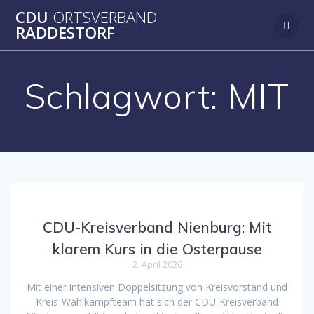
Zum
CDU
ORTSVERBAND
Inhalt
RADDESTORF
springen
Schlagwort:
MIT
CDU-Kreisverband Nienburg: Mit
klarem Kurs in die Osterpause
2. April 2026
Mit einer intensiven Doppelsitzung von Kreisvorstand und
Kreis-Wahlkampfteam hat sich der CDU-Kreisverband