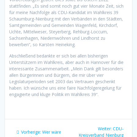
stattfinden. „Es sind somit noch gut vier Monate Zeit, sich
für meine Nachfolge als CDU-Kandidat im Wahlkreis 39
Schaumburg-Nienburg mit den Verbänden in den Städten,
Samtgemeinden und Gemeinden Wagenfeld, Kirchdorf,
Uchte, Mittelweser, Steyerberg, Rehburg-Loccum,
Sachsenhagen, Niedernwöhren und Lindhorst zu
bewerben“, so Karsten Heineking.
Abschließend bedankte er sich bei allen bisherigen
Unterstützern im Wahlkreis, aber auch in Hannover für die
interessante Zusammenarbeit. „Mein Dank gilt besonders
allen Bürgerinnen und Bürgern, die mir über vier
Legislaturperioden seit 2003 das Vertrauen geschenkt
haben. Ich wünsche uns eine faire Nachfolgeregelung für
engagierte und kluge Politik im Wahlkreis 39“.
Beitragsnavigation
Nächster
Weiter:
CDU-
Vorheriger
Vorherige:
Wer wäre
Beitrag:
Kreisverband Nienburg