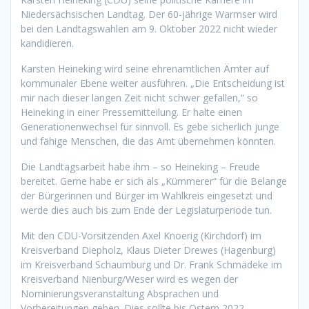
Niedersächsischen Landtag. Der 60-jährige Warmser wird
bei den Landtagswahlen am 9. Oktober 2022 nicht wieder
kandidieren.
Karsten Heineking wird seine ehrenamtlichen Ämter auf
kommunaler Ebene weiter ausführen. „Die Entscheidung ist
mir nach dieser langen Zeit nicht schwer gefallen,“ so
Heineking in einer Pressemitteilung. Er halte einen
Generationenwechsel für sinnvoll. Es gebe sicherlich junge
und fähige Menschen, die das Amt übernehmen könnten.
Die Landtagsarbeit habe ihm – so Heineking – Freude
bereitet. Gerne habe er sich als „Kümmerer“ für die Belange
der Bürgerinnen und Bürger im Wahlkreis eingesetzt und
werde dies auch bis zum Ende der Legislaturperiode tun.
Mit den CDU-Vorsitzenden Axel Knoerig (Kirchdorf) im
Kreisverband Diepholz, Klaus Dieter Drewes (Hagenburg)
im Kreisverband Schaumburg und Dr. Frank Schmädeke im
Kreisverband Nienburg/Weser wird es wegen der
Nominierungsveranstaltung Absprachen und
Vorbereitungen geben. Dies sollte bis Ostern 2022